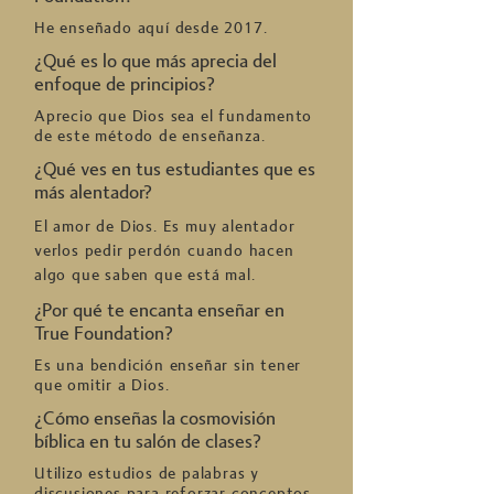
He enseñado aquí desde 2017.
¿Qué es lo que más aprecia del
enfoque de principios?
Aprecio que Dios sea el fundamento
de este método de enseñanza.
¿Qué ves en tus estudiantes que es
más alentador?
El amor de Dios. Es muy alentador
verlos pedir perdón cuando hacen
algo que saben que está mal.
¿Por qué te encanta enseñar en
True Foundation?
Es una bendición enseñar sin tener
que omitir a Dios.
¿Cómo enseñas la cosmovisión
bíblica en tu salón de clases?
Utilizo estudios de palabras y
discusiones para reforzar conceptos