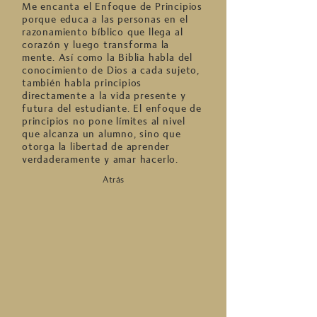
Me encanta el Enfoque de Principios
porque educa a las personas en el
razonamiento bíblico que llega al
corazón y luego transforma la
mente. Así como la Biblia habla del
conocimiento de Dios a cada sujeto,
también habla principios
directamente a la vida presente y
futura del estudiante. El enfoque de
principios no pone límites al nivel
que alcanza un alumno, sino que
otorga la libertad de aprender
verdaderamente y amar hacerlo.
Atrás