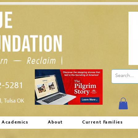
2-5281
d, Tulsa OK
Academics
About
Current Families