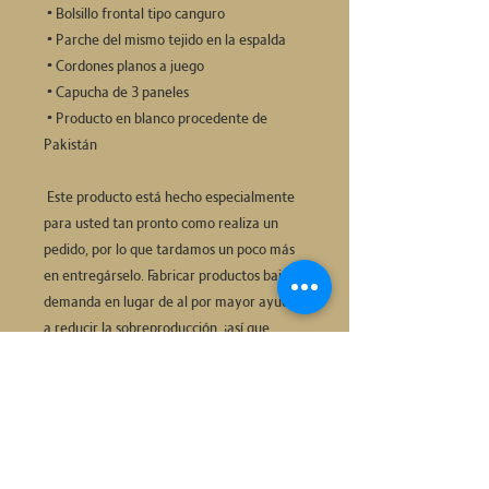
 • Bolsillo frontal tipo canguro
 • Parche del mismo tejido en la espalda
 • Cordones planos a juego
 • Capucha de 3 paneles
 • Producto en blanco procedente de 
Pakistán
 Este producto está hecho especialmente 
para usted tan pronto como realiza un 
pedido, por lo que tardamos un poco más 
en entregárselo. Fabricar productos bajo 
demanda en lugar de al por mayor ayuda 
a reducir la sobreproducción, ¡así que 
gracias por tomar decisiones de compra 
bien pensadas!