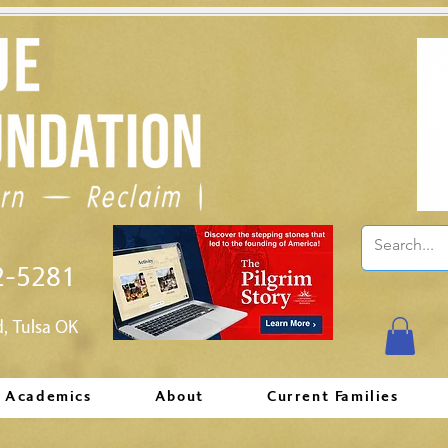
2-5281
d, Tulsa OK
Academics
About
Current Families