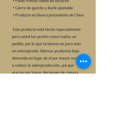
 • Panel frontal cosido sin bucarán
 • Cierre de gancho y bucle ajustable
 • Producto en blanco procedente de China
 Este producto está hecho especialmente 
para usted tan pronto como realiza un 
pedido, por lo que tardamos un poco más 
en entregárselo. Fabricar productos bajo 
demanda en lugar de al por mayor ayuda 
a reducir la sobreproducción, ¡así que 
gracias por tomar decisiones de compra 
bien pensadas!
Preguntas frecuentes
Iniciar sesión
QUIERO APLICAR
El enfoque de principios®