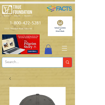
1-800-422-5281
315 S. Sheridan Road, Tulsa OK