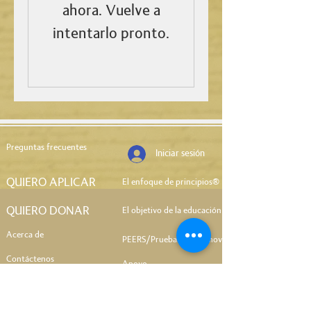
ahora. Vuelve a
intentarlo pronto.
Preguntas frecuentes
Iniciar sesión
QUIERO APLICAR
El enfoque de principios®
QUIERO DONAR
El objetivo de la educación
Acerca de
PEERS/Pruebas de cosmovisión
Contáctenos
Apoyo
Clases
Personal de la facultad